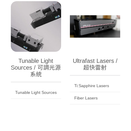
Tunable Light
Ultrafast Lasers /
Sources / 可調光源
超快雷射
系統
Ti:Sapphire Lasers
Tunable Light Sources
Fiber Lasers