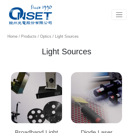
Toggle 
Home
/
Products
/
Optics
/ Light Sources
Light Sources
Broadband Light
Diode Laser