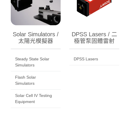
Solar Simulators /
DPSS Lasers / 二
太陽光模擬器
極管泵固體雷射
Steady State Solar
DPSS Lasers
Simulators
Flash Solar
Simulators
Solar Cell IV Testing
Equipment