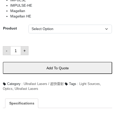
IMPULSE
IMPULSE-HE
Magellan
Magellan HE
Product
Fiber
-
+
Lasers
數
量
Add To Quote
Category :
Ultrafast Lasers / 超快雷射
Tags :
Light Sources
,
Optics
,
Ultrafast Lasers
Specifications