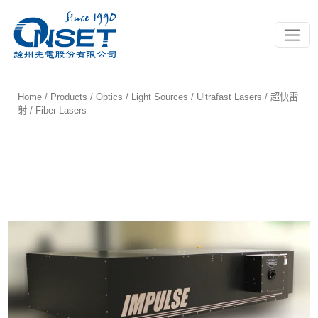
Toggle
Home
/
Products
/
Optics
/
Light Sources
/
Ultrafast Lasers / 超快雷
射
/ Fiber Lasers