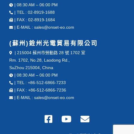
| 08:30 AM – 06:00 PM
| TEL : 02-8919-1688
| FAX : 02-8919-1684
| E-MAIL : sales@onset-eo.com
(蘇州)銓州光電貿易有限公司
| 215004 蘇州市勞動路 28 號 1702 室
Rm. 1702, No.28, Laodong Rd.,
SuZhou 215004, China
| 08:30 AM – 06:00 PM
| TEL : +86-512-6866-7233
| FAX : +86-512-6866-7236
| E-MAIL : sales@onset-eo.com