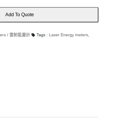
Add To Quote
eters / 雷射能量計
Tags :
Laser Energy meters
,