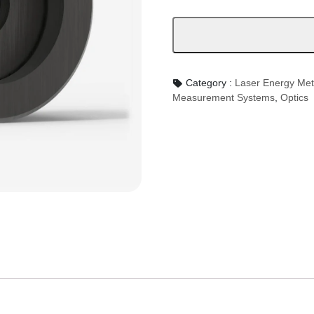
or
less
數
量
Category :
Laser Energy M
Measurement Systems
,
Optics