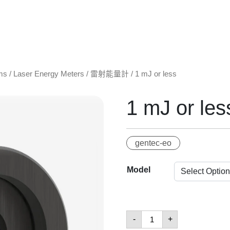
ms
/
Laser Energy Meters / 雷射能量計
/ 1 mJ or less
1 mJ or les
gentec-eo
Model
1
-
+
mJ