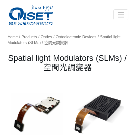
Toggle 
Home
/
Products
/
Optics
/
Optoelectronic Devices
/ Spatial light
Modulators (SLMs) / 空間光調變器
Spatial light Modulators (SLMs) /
空間光調變器