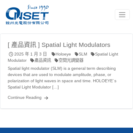
Toggle
[ 產品資訊 ] Spatial Light Modulators
2025 年 1 月 3 日
Holoeye
SLM
Spatial Light
Modulator
產品資訊
空間光調變器
Spatial light modulator (SLM) is a general term describing
devices that are used to modulate amplitude, phase, or
polarization of light waves in space and time. HOLOEYE´s
Spatial Light Modulator […]
Continue Reading