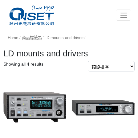
Toggle 
Home
/ 商品標籤為 “LD mounts and drivers”
LD mounts and drivers
Showing all 4 results