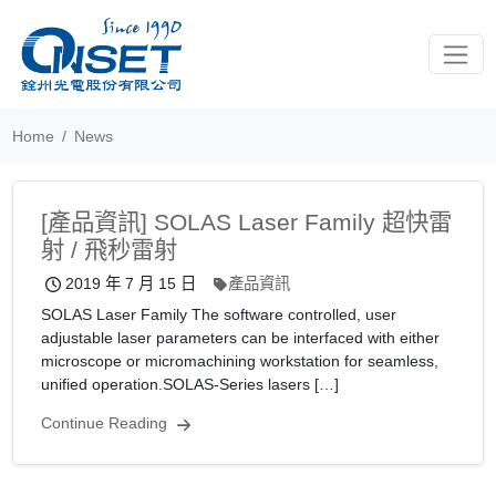
Toggle
Home
News
[產品資訊] SOLAS Laser Family 超快雷
射 / 飛秒雷射
2019 年 7 月 15 日
產品資訊
SOLAS Laser Family The software controlled, user
adjustable laser parameters can be interfaced with either
microscope or micromachining workstation for seamless,
unified operation.SOLAS-Series lasers […]
Continue Reading