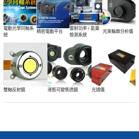
電動光學同軸系
雷射功率 / 能量
精密電動平台
光束輪廓分析儀
統
檢測系統
雙軸反射鏡
液態可變焦透鏡
光譜儀