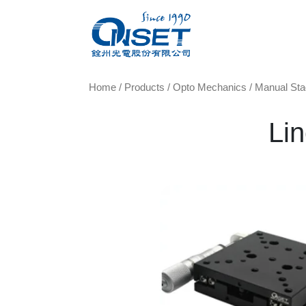
Home
/
Products
/
Opto Mechanics
/
Manual St
Li